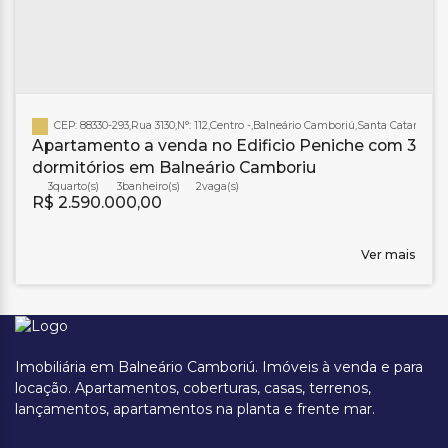
CEP: 88330-293
,
Rua 3130
,
N°:
112
,
Centro
,
Balneário Camboriú
,
Santa Catarina
,
Br
Apartamento a venda no Edificio Peniche com 3
dormitórios em Balneário Camboriu
3
3
banheiro(s)
2
R$
2.590.000,00
Ver mais
Imobiliária em Balneário Camboriú. Imóveis à venda e para
locação. Apartamentos, coberturas, casas, terrenos,
lançamentos, apartamentos na planta e frente mar.