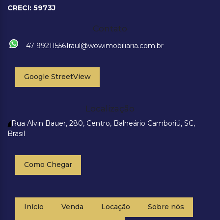
CRECI: 5973J
Contato
47 992115561
raul@wowimobiliaria.com.br
Google StreetView
Localização
Rua Alvin Bauer
,
280
,
Centro
,
Balneário Camboriú
,
SC
,
Brasil
Como Chegar
Início
Venda
Locação
Sobre nós