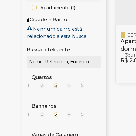
Apartamento (1)
Cidade e Bairro
Nenhum bairro está
CEP
relacionado a esta busca.
Apar
dormi
Busca Inteligente
3
no Fa
R$
2.
Quartos
1
2
3
4
5
Banheiros
1
2
3
4
5
Vagas de Garagem