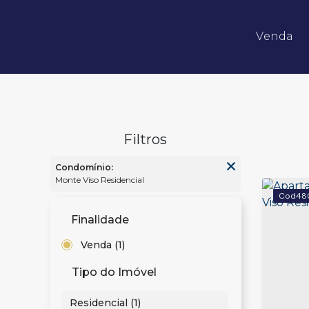
Venda
Apartamentos 02 Dorm.
Apartamentos 03 Dorm.
Apartamentos 04 Dorm. ou +
Apartamentos Alto Padrão
Apartamentos Quadra Mar
Apartamentos Frente Mar
Condomínio:
Monte Viso Residencial
48
Finalidade
Venda (1)
Tipo do Imóvel
Residencial (1)