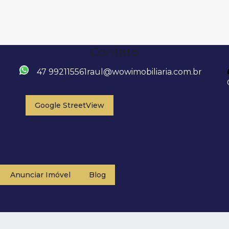
Contato
47 992115561
raul@wowimobiliaria.com.br
Google StreetView
Anunciar Imóvel
Blog