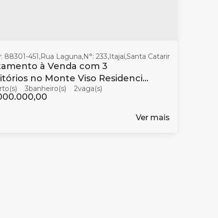
: 88301-451
,
Rua Laguna
,
N°:
233
,
Itajaí
,
Santa Catarina
,
Brasil
tamento à Venda com 3
tórios no Monte Viso Residencial
3
banheiro(s)
2
zenda em Itajaí
000.000,00
Ver mais