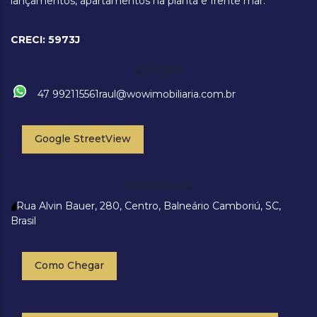
lançamentos, apartamentos na planta e frente mar.
CRECI: 5973J
Contato
47 992115561
raul@wowimobiliaria.com.br
Google StreetView
Localização
Rua Alvin Bauer
,
280
,
Centro
,
Balneário Camboriú
,
SC
,
Brasil
Como Chegar