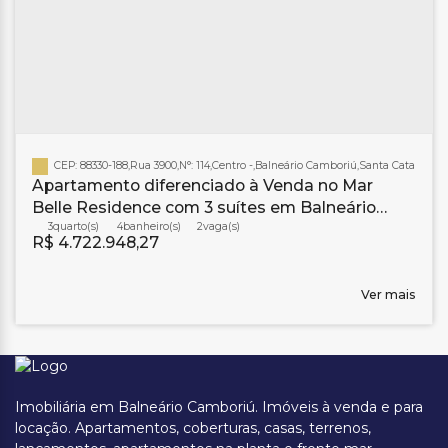
CEP: 88330-188
,
Rua 3900
,
N°:
114
,
Centro
,
Balneário Camboriú
,
Santa Catarina
,
Br
Apartamento diferenciado à Venda no Mar
Belle Residence com 3 suítes em Balneário
Camboriú
3
4
banheiro(s)
2
R$
4.722.948,27
Ver mais
Imobiliária em Balneário Camboriú. Imóveis à venda e para
locação. Apartamentos, coberturas, casas, terrenos,