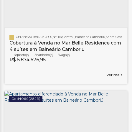
CEP: 88330-188
,
Rua 3900
,
N°:
114
,
Centro
,
Balneário Camboriú
,
Santa Catarina
,
Br
Cobertura à Venda no Mar Belle Residence com
4 suítes em Balneário Camboriu
4
5
banheiro(s)
3
R$
5.874.676,95
Ver mais
4069
(2825)