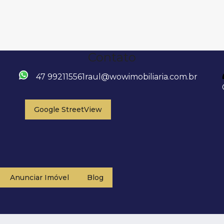
Contato
47 992115561
raul@wowimobiliaria.com.br
Google StreetView
Anunciar Imóvel
Blog