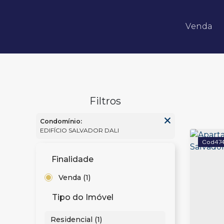
Venda
Apartamentos 02 Dorm.
Apartamentos 03 Dorm.
Apartamentos 04 Dorm. ou +
Apartamentos Alto Padrão
Apartamentos Quadra Mar
Apartamentos Frente Mar
Condomínio:
EDIFÍCIO SALVADOR DALI
47
Finalidade
Venda (1)
Tipo do Imóvel
Residencial (1)