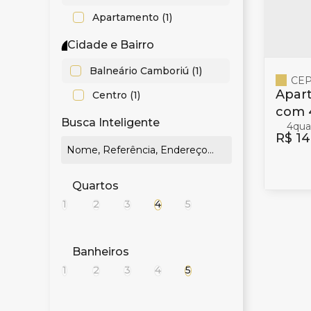
Apartamento (1)
Cidade e Bairro
Balneário Camboriú (1)
CEP
Apar
Centro (1)
com 4 suít
Busca Inteligente
4
Cent
R$
14
Quartos
1
2
3
4
5
Banheiros
1
2
3
4
5