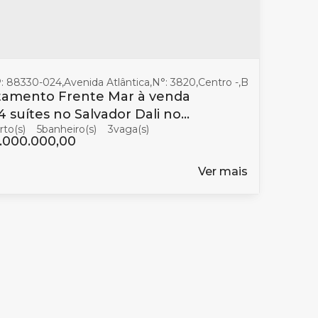
: 88330-024
,
Avenida Atlântica
,
N°:
3820
,
Centro
,
Balneário Camb
tamento Frente Mar à venda
es no Salvador Dali no
5
banheiro(s)
3
ro em Balneário Camboriú
.000.000,00
Ver mais