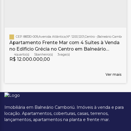
CEP: 88330-009
,
Avenida Atlântica
,
N°:
1200
,
1201
,
Centro
,
Balneário Camboriú
,
Sa
Apartamento Frente Mar com 4 Suítes à Venda
no Edifício Grécia no Centro em Balneário
Camboriú
4
5
banheiro(s)
3
R$
12.000.000,00
Ver mais
Imobiliária em Balneário Camboriú. Imóveis à venda e para
locação. Apartamentos, coberturas, casas, terrenos,
lançamentos, apartamentos na planta e frente mar.