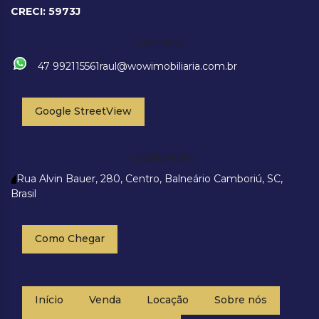
CRECI: 5973J
Contato
47 992115561
raul@wowimobiliaria.com.br
Google StreetView
Localização
Rua Alvin Bauer
,
280
,
Centro
,
Balneário Camboriú
,
SC
,
Brasil
Como Chegar
Início
Venda
Locação
Sobre nós