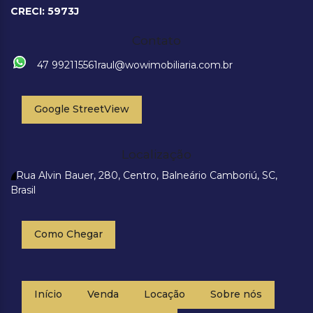
CRECI: 5973J
Contato
47 992115561
raul@wowimobiliaria.com.br
Google StreetView
Localização
Rua Alvin Bauer
,
280
,
Centro
,
Balneário Camboriú
,
SC
,
Brasil
Como Chegar
Início
Venda
Locação
Sobre nós