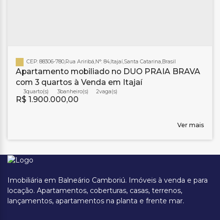
CEP: 88306-780
,
Rua Ariribá
,
N°:
84
,
Itajaí
,
Santa Catarina
,
Brasil
Apartamento mobiliado no DUO PRAIA BRAVA
com 3 quartos à Venda em Itajaí
3
3
banheiro(s)
2
R$
1.900.000,00
Ver mais
Imobiliária em Balneário Camboriú. Imóveis à venda e para
locação. Apartamentos, coberturas, casas, terrenos,
lançamentos, apartamentos na planta e frente mar.