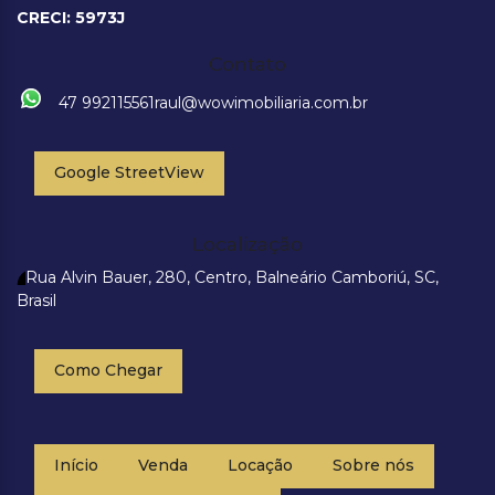
CRECI: 5973J
Contato
47 992115561
raul@wowimobiliaria.com.br
Google StreetView
Localização
Rua Alvin Bauer
,
280
,
Centro
,
Balneário Camboriú
,
SC
,
Brasil
Como Chegar
Início
Venda
Locação
Sobre nós