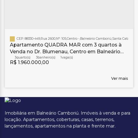
CEP: 88330-449
,
Rua 2600
,
N°:
105
,
Centro
,
Balneário Camboriú
,
Santa Catarina
,
B
Apartamento QUADRA MAR com 3 quartos à
Venda no Dr. Blumenau, Centro em Balneário
Camboriú
3
3
banheiro(s)
1
R$
1.960.000,00
Ver mais
Imobiliária em Balneário Camboriú. Imóveis à venda e para
locação. Apartamentos, coberturas, casas, terrenos,
lançamentos, apartamentos na planta e frente mar.