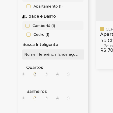
Apartamento (1)
Cidade e Bairro
Camboriú (1)
CEP
Apar
Cedro (1)
no C
Busca Inteligente
2
Camb
R$
70
Quartos
1
2
3
4
5
Banheiros
1
2
3
4
5