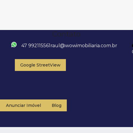
Contato
47 992115561
raul@wowimobiliaria.com.br
Google StreetView
Anunciar Imóvel
Blog