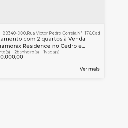
: 88340-000
,
Rua Victor Pedro Correia
,
N°:
176
,
Cedro
,
Camboriú
,
tamento com 2 quartos à Venda
hamonix Residence no Cedro em
2
banheiro(s)
1
oriú
0.000,00
Ver mais