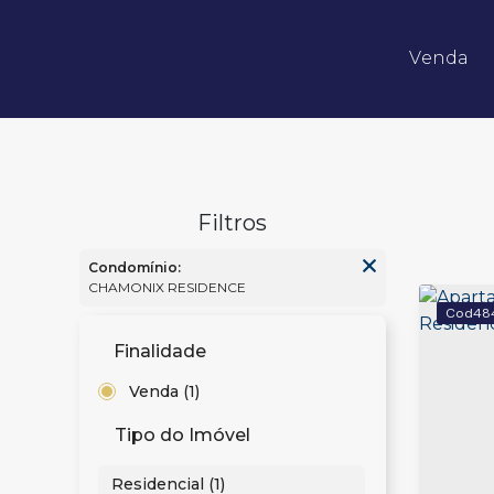
Venda
Apartamentos 02 Dorm.
Apartamentos 03 Dorm.
Apartamentos 04 Dorm. ou +
Apartamentos Alto Padrão
Apartamentos Quadra Mar
Apartamentos Frente Mar
Condomínio:
CHAMONIX RESIDENCE
48
Finalidade
Venda (1)
Tipo do Imóvel
Residencial (1)