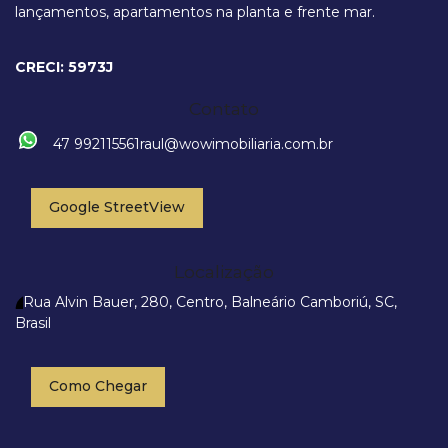
lançamentos, apartamentos na planta e frente mar.
Rua 3700, 259, 88330-203, Centro, Balneário Camboriú, Santa
Catarina, Brasil
CRECI: 5973J
Contato
47 992115561
raul@wowimobiliaria.com.br
Google StreetView
Localização
Rua Alvin Bauer
,
280
,
Centro
,
Balneário Camboriú
,
SC
,
Brasil
Como Chegar