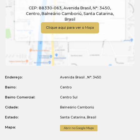
CEP: 88330-063
,
Avenida Brasil
,
N°:
3450
,
Centro
,
Balneário Camboriú
,
Santa Catarina
,
Brasil
Clique aqui para ver o
Mapa
Endereço:
Avenida Brasil
,
N°:
3450
Bairro:
Centro
Bairro Comercial:
Centro Sul
Cidade:
Balneário Camboriú
Estado:
Santa Catarina, Brasil
Mapa:
Abrir no Google Maps