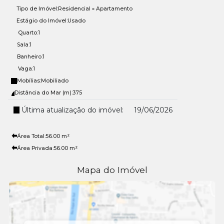
Tipo de Imóvel:
Residencial
»
Apartamento
Estágio do Imóvel:
Usado
Quarto:
1
Sala:
1
Banheiro:
1
Vaga:
1
Mobílias:
Mobiliado
Distância do Mar (m):
375
Última atualização do imóvel:
19/06/2026
Área Total:
56
.00
m²
Área Privada:
56
.00
m²
Mapa do Imóvel