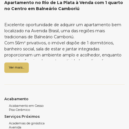
Apartamento no Rio de La Plata à Venda com 1 quarto
no Centro em Balneário Camboriú
Excelente oportunidade de adquirir um apartamento bem
localizado na Avenida Brasil, uma das regiões mais
tradicionais de Balneário Camboriú.
Com 56m² privativos, o imóvel dispõe de 1 dormitórios,
banheiro social, sala de estar e jantar integradas
proporcionam um ambiente amplo e acolhedor, enquanto
a cozinha funcional garante praticidade no dia a dia.
Ver mais...
O apartamento ainda conta com 1 vaga de garagem
rotativa, ideal para maior comodidade.
Localizado próximo ao Carrefour e a diversos comércios,
serviços essenciais e à praia, o imóvel combina praticidade,
conforto e excelente localização, sendo ideal para morar ou
Acabamento
investir.
Acabamento em Gesso
Piso Cerâmico
Serviços Próximos
Características do imóvel:
Academias de ginástica
Avenida