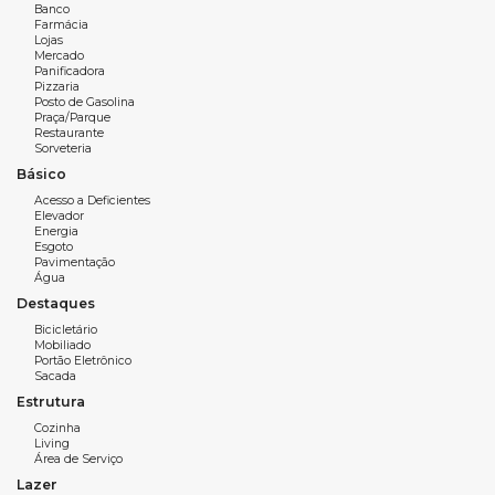
56m² privativos
Banco
Farmácia
1 dormitório
Lojas
Mercado
1 banheiro
Panificadora
Pizzaria
Posto de Gasolina
Sala de estar e jantar integradas
Praça/Parque
Restaurante
Cozinha funcional
Sorveteria
Sacada
Básico
Acesso a Deficientes
1 vaga de garagem rotativa
Elevador
Energia
Esgoto
Características do Empreendimento:
Pavimentação
Água
Hall Decorado
Destaques
Espaço Gourmet
Bicicletário
Mobiliado
Elevador
Portão Eletrônico
Sacada
Bicicletário
Estrutura
Para saber mais fale com a
imobiliária em Balneário
Cozinha
Living
Camboriú
, WOW Imobiliária.
Área de Serviço
Lazer