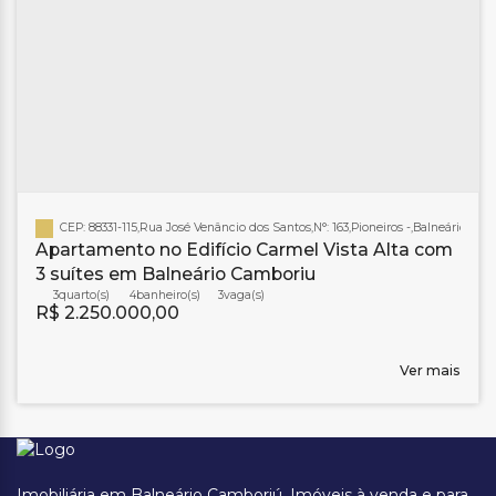
CEP: 88331-115
,
Rua José Venâncio dos Santos
,
N°:
163
,
Pioneiros
,
Balneário Cam
Apartamento no Edifício Carmel Vista Alta com
3 suítes em Balneário Camboriu
3
4
banheiro(s)
3
R$
2.250.000,00
Ver mais
Imobiliária em Balneário Camboriú. Imóveis à venda e para