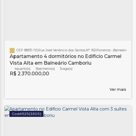
CEP: 88331-115
,
Rua José Venâncio dos Santos
,
N°:
163
,
Pioneiros
,
Balneário Cam
Apartamento 4 dormitórios no Edifício Carmel
Vista Alta em Balneário Camboriu
4
5
banheiro(s)
3
R$
2.370.000,00
Ver mais
4525
(3305)