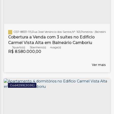
CEP: 88331-115
,
Rua José Venâncio dos Santos
,
N°:
163
,
Pioneiros
,
Balneário Cam
Cobertura a Venda com 3 suítes no Edifício
Carmel Vista Alta em Balneário Camboriu
3
5
banheiro(s)
4
R$
8.580.000,00
Ver mais
4299
(3036)