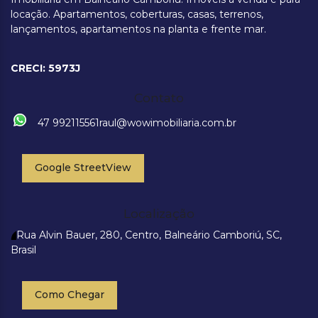
locação. Apartamentos, coberturas, casas, terrenos,
lançamentos, apartamentos na planta e frente mar.
CRECI: 5973J
Contato
47 992115561
raul@wowimobiliaria.com.br
Google StreetView
Localização
Rua Alvin Bauer
,
280
,
Centro
,
Balneário Camboriú
,
SC
,
Brasil
Como Chegar